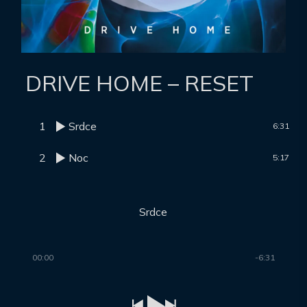
DRIVE HOME – RESET
1
Srdce
6:31
2
Noc
5:17
Srdce
00:00
-6:31