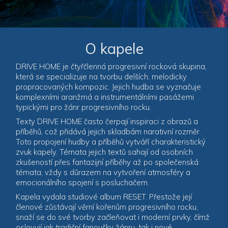
O kapele
DRIVE HOME je čtyřčlenná progresivní rocková skupina,
která se specializuje na tvorbu delších, melodicky
propracovaných kompozic. Jejich hudba se vyznačuje
komplexními aranžmá a instrumentálními pasážemi
typickými pro žánr progresivního rocku.
Texty DRIVE HOME často čerpají inspiraci z obrazů a
příběhů, což přidává jejich skladbám narativní rozměr.
Toto propojení hudby a příběhů vytváří charakteristický
zvuk kapely. Témata jejich textů sahají od osobních
zkušeností přes fantazijní příběhy až po společenská
témata, vždy s důrazem na vytvoření atmosféry a
emocionálního spojení s posluchačem.
Kapela vydala studiové album RESET. Přestože její
členové zůstávají věrní kořenům progresivního rocku,
snaží se do své tvorby začleňovat i moderní prvky, čímž
oslovují jak tradiční fanoušky žánru, tak i nové