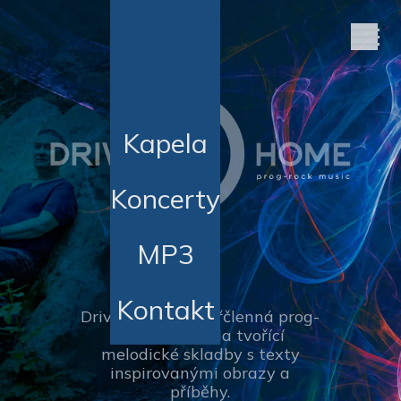
Kapela
Koncerty
MP3
Kontakt
Drive Home je čtyřčlenná prog-
rocková kapela tvořící
melodické skladby s texty
inspirovanými obrazy a
příběhy.